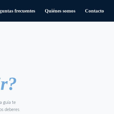
guntas frecuentes
Quiénes somos
Contacto
ir?
a guía te
los deberes