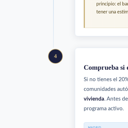
principio: el b
tener una esti
4
Comprueba si e
Si no tienes el 20
comunidades autón
vivienda
. Antes d
programa activo.
MADRID