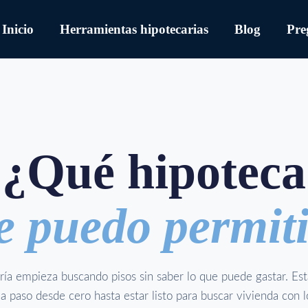
Inicio
Herramientas hipotecarias
Blog
Pre
¿Qué hipoteca
 puedo permit
ía empieza buscando pisos sin saber lo que puede gastar. Est
 a paso desde cero hasta estar listo para buscar vivienda con 