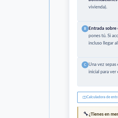
vivienda).
Entrada sobre e
B
pones tú. Si ac
incluso llegar 
Una vez sepas e
C
inicial para ve
Calculadora de entra
🔧
¿Tienes en me