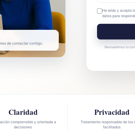
He leído y acepto l
datos para responde
ntes de contactar contigo.
Revisaremos tu con
Claridad
Privacidad
mación comprensible y orientada a
Tratamiento responsable de los 
decisiones
facilitados