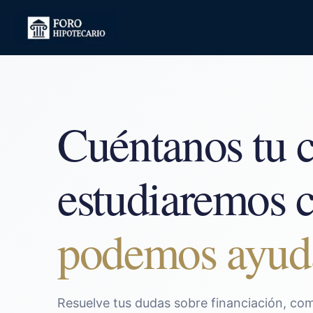
Ir
al
contenido
Cuéntanos tu 
estudiaremos
podemos ayud
Resuelve tus dudas sobre financiación, com