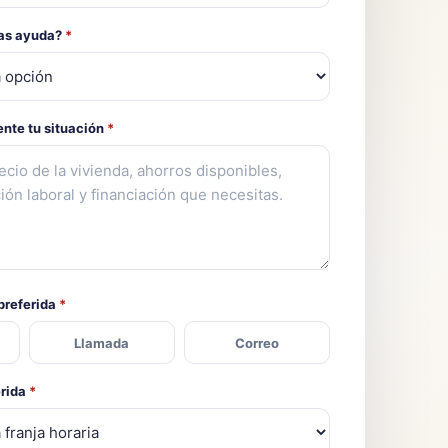
tas ayuda?
*
nte tu situación
*
preferida
*
Llamada
Correo
erida
*