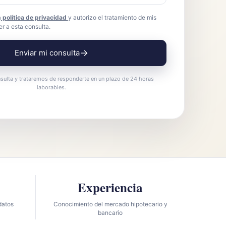
a
política de privacidad
y autorizo el tratamiento de mis
r a esta consulta.
→
Enviar mi consulta
sulta y trataremos de responderte en un plazo de 24 horas
laborables.
Experiencia
datos
Conocimiento del mercado hipotecario y
bancario