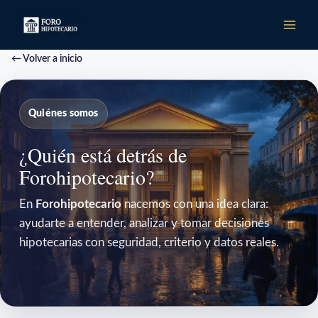
Ir
al
contenido
← Volver a inicio
Quiénes somos
¿Quién está detrás de
Forohipotecario?
En
Forohipotecario
nacemos con una idea clara:
ayudarte a entender, analizar y tomar decisiones
hipotecarias con seguridad, criterio y datos reales.