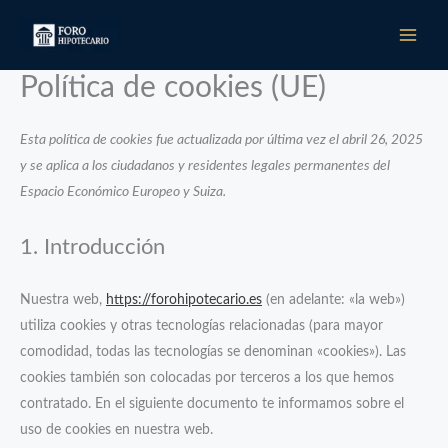
Ir
al
contenido
Política de cookies (UE)
Esta política de cookies fue actualizada por última vez el abril 26, 2025
y se aplica a los ciudadanos y residentes legales permanentes del
Espacio Económico Europeo y Suiza.
1. Introducción
Nuestra web,
https://forohipotecario.es
(en adelante: «la web»)
utiliza cookies y otras tecnologías relacionadas (para mayor
comodidad, todas las tecnologías se denominan «cookies»). Las
cookies también son colocadas por terceros a los que hemos
contratado. En el siguiente documento te informamos sobre el
uso de cookies en nuestra web.