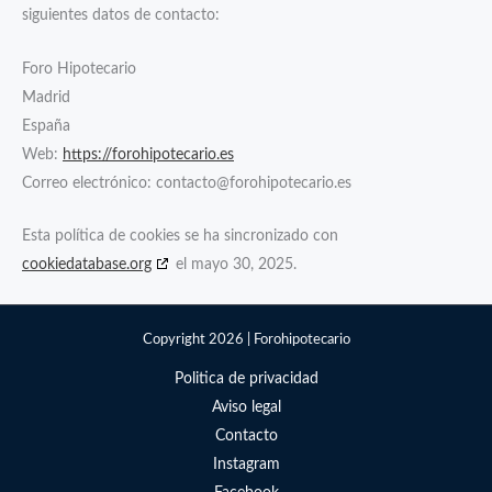
siguientes datos de contacto:
Foro Hipotecario
Madrid
España
Web:
https://forohipotecario.es
Correo electrónico:
contacto@
forohipotecario.es
Esta política de cookies se ha sincronizado con
cookiedatabase.org
el mayo 30, 2025.
Copyright 2026 | Forohipotecario
Politica de privacidad
Aviso legal
Contacto
Instagram