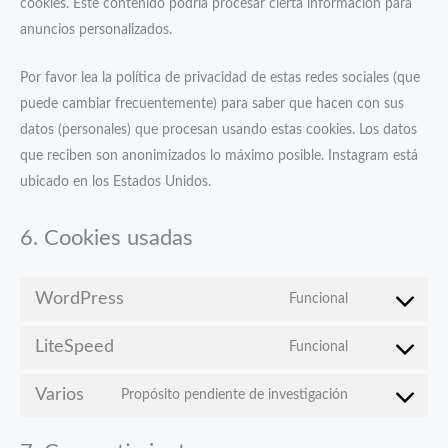
cookies. Este contenido podría procesar cierta información para
anuncios personalizados.
Por favor lea la política de privacidad de estas redes sociales (que
puede cambiar frecuentemente) para saber que hacen con sus
datos (personales) que procesan usando estas cookies. Los datos
que reciben son anonimizados lo máximo posible. Instagram está
ubicado en los Estados Unidos.
6. Cookies usadas
WordPress
Funcional
Consent
to
LiteSpeed
Funcional
Consent
service
to
wordpress
Varios
Propósito pendiente de investigación
Consent
service
to
litespeed