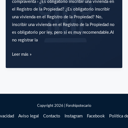
compraventa › ¿Es obligatorio inscribir una vivienda en
el Registro de la Propiedad? ¿Es obligatorio inscribir
una vivienda en el Registro de la Propiedad? No,
inscribir una vivienda en el Registro de la Propiedad no
es obligatorio por ley, pero sí es muy recomendable.Al
no registrar la
¿Es
Leer más »
obligatorio
inscribir
una
vivienda
en
el
Copyright 2026 | Forohipotecario
Registro
de
ivacidad
Aviso legal
Contacto
Instagram
Facebook
Política d
la