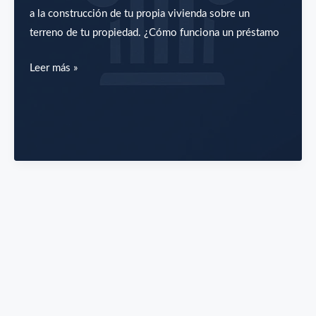
a la construcción de tu propia vivienda sobre un
terreno de tu propiedad. ¿Cómo funciona un préstamo
Quiero
Leer más »
hacerme
una
casa,
¿puedo
pedir
una
hipoteca?