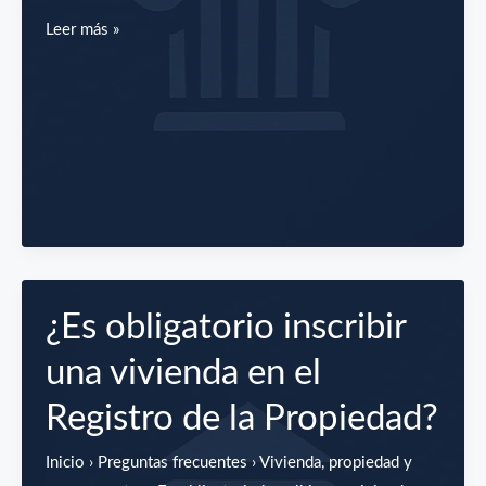
Alquiler
Leer más »
con
opción
a
compra
¿Es obligatorio inscribir
una vivienda en el
Registro de la Propiedad?
Inicio › Preguntas frecuentes › Vivienda, propiedad y