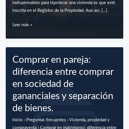
indispensables para hipotecar una vivienda es que esté
inscrita en el Registro de la Propiedad. Aun así, […]
¿Se
Leer más »
puede
hipotecar
una
vivienda
Comprar en pareja:
que
diferencia entre comprar
no
esté
en sociedad de
inscrita
gananciales y separación
en
el
de bienes.
Registro
de
Inicio › Preguntas frecuentes › Vivienda, propiedad y
la
compraventa › Comprar en matrimonio: diferencia entre