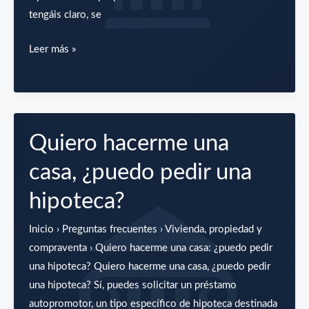
tengáis claro, se
Me
Leer más »
he
separado
de
mi
Quiero hacerme una
pareja,
¿Cómo
casa, ¿puedo pedir una
podemos
hipoteca?
liquidar
la
Inicio › Preguntas frecuentes › Vivienda, propiedad y
hipoteca?
compraventa › Quiero hacerme una casa: ¿puedo pedir
una hipoteca? Quiero hacerme una casa, ¿puedo pedir
una hipoteca? Sí, puedes solicitar un préstamo
autopromotor, un tipo específico de hipoteca destinada