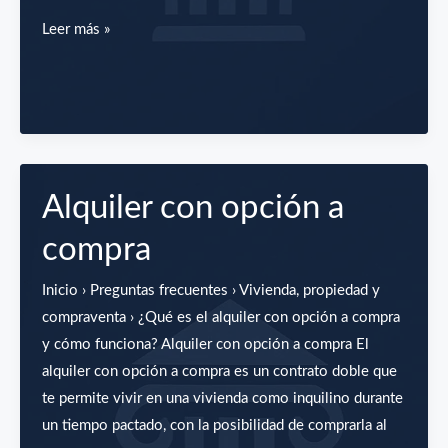
¿Puedo
Leer más »
vender
mi
casa
si
tiene
una
Alquiler con opción a
hipoteca?
compra
Inicio › Preguntas frecuentes › Vivienda, propiedad y
compraventa › ¿Qué es el alquiler con opción a compra
y cómo funciona? Alquiler con opción a compra El
alquiler con opción a compra es un contrato doble que
te permite vivir en una vivienda como inquilino durante
un tiempo pactado, con la posibilidad de comprarla al