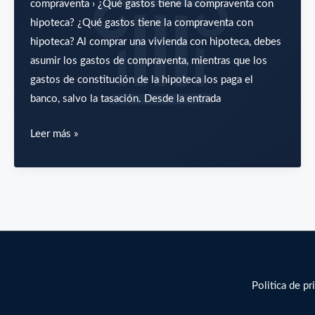
y
compraventa › ¿Qué gastos tiene la compraventa con
separación
hipoteca? ¿Qué gastos tiene la compraventa con
de
hipoteca? Al comprar una vivienda con hipoteca, debes
bienes.
asumir los gastos de compraventa, mientras que los
gastos de constitución de la hipoteca los paga el
banco, salvo la tasación. Desde la entrada
¿Qué
Leer más »
gastos
tiene
la
compraventa
con
hipoteca?
Politica de pr