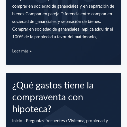
Propiedad?
comprar en sociedad de gananciales y en separación de
bienes Comprar en pareja Diferencia entre comprar en
sociedad de gananciales y separación de bienes.
Comprar en sociedad de gananciales implica adquirir el
100% de la propiedad a favor del matrimonio,
Comprar
Leer más »
en
pareja:
diferencia
entre
¿Qué gastos tiene la
comprar
compraventa con
en
sociedad
hipoteca?
de
gananciales
Inicio › Preguntas frecuentes › Vivienda, propiedad y