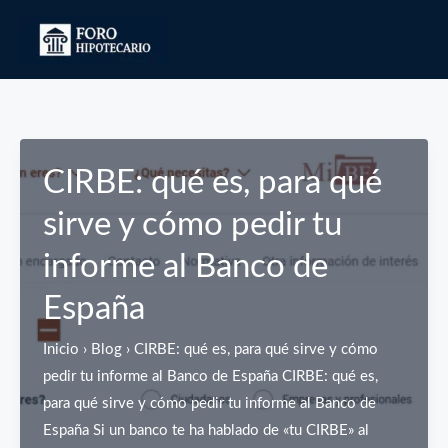
Ir
al
contenido
CIRBE: qué es, para qué
sirve y cómo pedir tu
informe al Banco de
España
Inicio › Blog › CIRBE: qué es, para qué sirve y cómo
pedir tu informe al Banco de España CIRBE: qué es,
para qué sirve y cómo pedir tu informe al Banco de
España Si un banco te ha hablado de «tu CIRBE» al