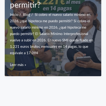
permitir?
un
14%
Inicio / Blog / Si cobro el nuevo salario mínimo en
en
2026, ¿qué hipoteca me puedo permitir? Si cobro el
una
nuevo salario mínimo en 2026, ¿qué hipoteca me
década
puedo permitir? El Salario Mínimo Interprofesional
vuelve a subir en 2026. El nuevo SMI queda fijado en
1.221 euros brutos mensuales en 14 pagas, lo que
equivale a 17.094
Si
Leer más »
cobro
el
nuevo
salario
mínimo
en