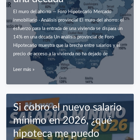
El muro del ahorro — Foro Hipotecario Mercado
inmobiliario · Análisis provincial El muro del ahorro: el
esfuerzo para la entrada de una vivienda se dispara un
14% en una década Un análisis provincial de Foro
Hipotecario muestra que la brecha entre salarios y el
precio de acceso a la vivienda no ha dejado de
El
Leer más »
esfuerzo
económico
para
comprar
Si cobro el nuevo salario
vivienda
mínimo en 2026, ¿qué
en
España
hipoteca me puedo
sube