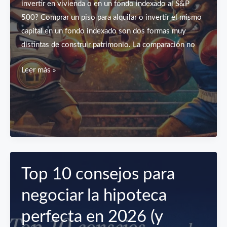
invertir en vivienda o en un fondo indexado al S&P
de
500? Comprar un piso para alquilar o invertir el mismo
ahorro
capital en un fondo indexado son dos formas muy
con
distintas de construir patrimonio. La comparación no
la
bonificación
¿Invertir
Leer más »
del
en
100%
vivienda
y
o
Mi
fondo
Primera
indexado?
Vivienda
Top 10 consejos para
negociar la hipoteca
perfecta en 2026 (y