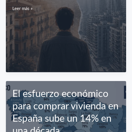
Accesibilidad
Leer más »
vivienda
España
2046
El esfuerzo económico
para comprar vivienda en
España sube un 14% en
una década