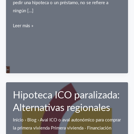
pedir una hipoteca o un préstamo, no se refiere a
ningún […]
CIRBE:
Leer más »
qué
es,
para
qué
sirve
y
cómo
pedir
Hipoteca ICO paralizada:
tu
Alternativas regionales
informe
al
Inicio › Blog › Aval ICO o aval autonómico para comprar
Banco
la primera vivienda Primera vivienda · Financiación
de