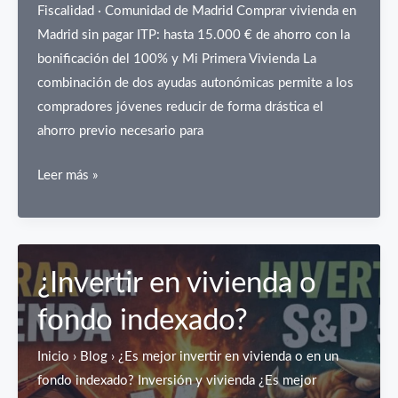
Fiscalidad · Comunidad de Madrid Comprar vivienda en
Madrid sin pagar ITP: hasta 15.000 € de ahorro con la
bonificación del 100% y Mi Primera Vivienda La
combinación de dos ayudas autonómicas permite a los
compradores jóvenes reducir de forma drástica el
ahorro previo necesario para
Comprar
Leer más »
vivienda
en
Madrid
sin
¿Invertir en vivienda o
pagar
fondo indexado?
ITP:
hasta
Inicio › Blog › ¿Es mejor invertir en vivienda o en un
15.000
fondo indexado? Inversión y vivienda ¿Es mejor
€