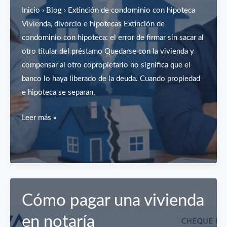
Inicio › Blog › Extinción de condominio con hipoteca
Vivienda, divorcio e hipotecas Extinción de
condominio con hipoteca: el error de firmar sin sacar al
otro titular del préstamo Quedarse con la vivienda y
compensar al otro copropietario no significa que el
banco lo haya liberado de la deuda. Cuando propiedad
e hipoteca se separan,
El
Leer más »
error
que
arruina
tu
extinción
Cómo pagar una vivienda
de
condominio
en notaría
(y