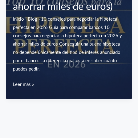
ahorrar miles de euros)
Inicio › Blog › 10 consejos para negociar la hipoteca
perfecta en 2026 Guía para comparar bancos 10
consejos para negociar la hipoteca perfecta en 2026 y
ahorrar miles de euros Conseguir una buena hipoteca
no depende únicamente del tipo de interés anunciado
por el banco. La diferencia real está en saber cuánto
puedes pedir,
Top
Leer más »
10
consejos
para
negociar
la
hipoteca