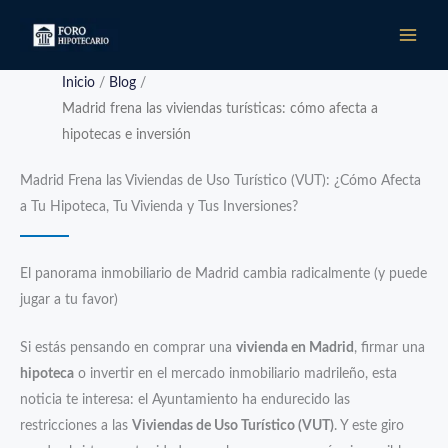
Ir
al
contenido
Inicio
/
Blog
/
Madrid frena las viviendas turísticas: cómo afecta a
hipotecas e inversión
Madrid Frena las Viviendas de Uso Turístico (VUT): ¿Cómo Afecta
a Tu Hipoteca, Tu Vivienda y Tus Inversiones?
El panorama inmobiliario de Madrid cambia radicalmente (y puede
jugar a tu favor)
Si estás pensando en comprar una
vivienda en Madrid
, firmar una
hipoteca
o invertir en el mercado inmobiliario madrileño, esta
noticia te interesa: el Ayuntamiento ha endurecido las
restricciones a las
Viviendas de Uso Turístico (VUT)
. Y este giro