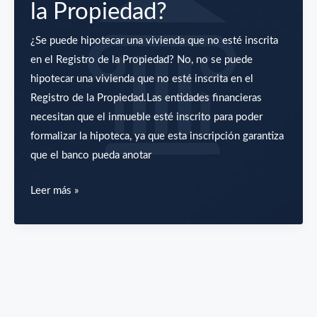
la Propiedad?
Catastro
y
¿Se puede hipotecar una vivienda que no esté inscrita
del
en el Registro de la Propiedad? No, no se puede
Registro
hipotecar una vivienda que no esté inscrita en el
de
Registro de la Propiedad.Las entidades financieras
la
necesitan que el inmueble esté inscrito para poder
Propiedad?
formalizar la hipoteca, ya que esta inscripción garantiza
que el banco pueda anotar
¿Se
Leer más »
puede
hipotecar
una
vivienda
que
no