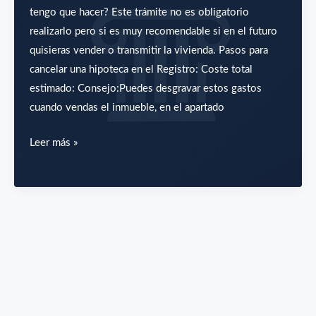
Registro
tengo que hacer? Este trámite no es obligatorio
de
realizarlo pero si es muy recomendable si en el futuro
la
quisieras vender o transmitir la vivienda. Pasos para
Propiedad?
cancelar una hipoteca en el Registro: Coste total
estimado: Consejo:Puedes desgravar estos gastos
cuando vendas el inmueble, en el apartado
Ya
Leer más »
he
terminado
de
pagar
mi
hipoteca,
¿ahora
qué
tengo