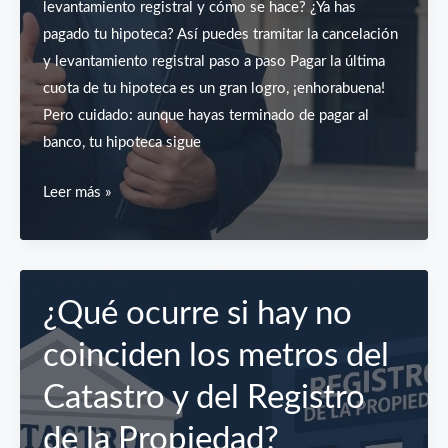
levantamiento registral y cómo se hace? ¿Ya has
pagado tu hipoteca? Así puedes tramitar la cancelación
y levantamiento registral paso a paso Pagar la última
cuota de tu hipoteca es un gran logro, ¡enhorabuena!
Pero cuidado: aunque hayas terminado de pagar al
banco, tu hipoteca sigue
¿Ya
Leer más »
has
pagado
tu
hipoteca?
¿Qué ocurre si hay no
Así
coinciden los metros del
puedes
tramitar
Catastro y del Registro
el
de la Propiedad?
levantamiento