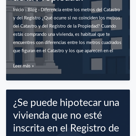
registral
Inicio › Blog › Diferencia entre los metros del Catastro
paso
y del Registro ¿Qué ocurre si no coinciden los metros
a
del Catastro y del Registro de la Propiedad? Cuando
paso
estás comprando una vivienda, es habitual que te
encuentres con diferencias entre los metros cuadrados
que figuran en el Catastro y los que aparecen en el
¿Qué
Leer más »
ocurre
si
hay
no
¿Se puede hipotecar una
coinciden
vivienda que no esté
los
metros
inscrita en el Registro de
del