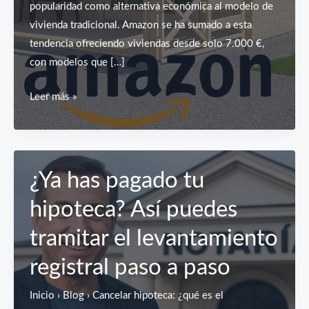
popularidad como alternativa económica al modelo de
vivienda tradicional. Amazon se ha sumado a esta
tendencia ofreciendo viviendas desde solo 7.000 €,
con modelos que […]
Casas
Leer más »
Prefabricadas
de
Amazon
por
¿Ya has pagado tu
10.000 €:
hipoteca? Así puedes
¿Merece
la
tramitar el levantamiento
Pena
registral paso a paso
Hipotecarlas?
Inicio › Blog › Cancelar hipoteca: ¿qué es el