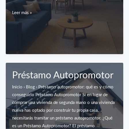
Cambio
Leer más »
de
uso
de
local
a
vivienda:
guía
Préstamo Autopromotor
completa
paso
Inicio › Blog › Préstamo autopromotor: qué es y cómo
a
conseguirlo Préstamo Autopromotor Si en lugar de
paso
comprar una vivienda de segunda mano o una vivienda
[2025]
nueva has optado por construir tu propia casa,
necesitarás tramitar un préstamo autopromotor. ¿Qué
es un Préstamo Autopromotor? El préstamo