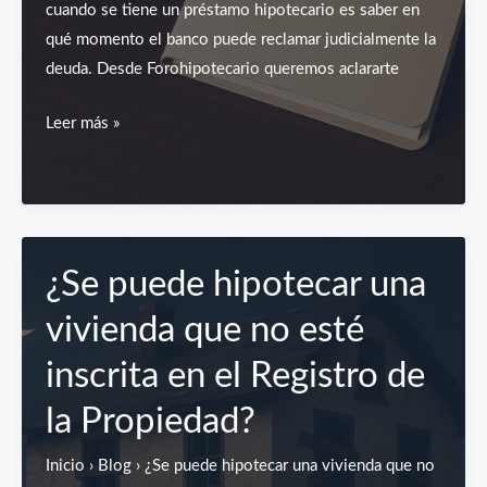
cuando se tiene un préstamo hipotecario es saber en
qué momento el banco puede reclamar judicialmente la
deuda. Desde Forohipotecario queremos aclararte
¿En
Leer más »
qué
momento
me
pueden
reclamar
¿Se puede hipotecar una
judicialmente
vivienda que no esté
la
deuda
inscrita en el Registro de
de
la Propiedad?
mi
hipoteca?
Inicio › Blog › ¿Se puede hipotecar una vivienda que no