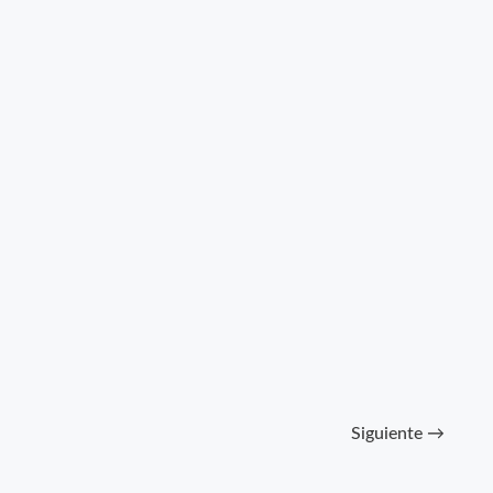
que
hacer?
Siguiente
→