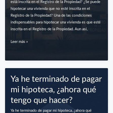
está inscrita en el Registro de la Propiedad? ¿Se puede
hipotecar una vivienda que no esté inscrita en el
Registro de la Propiedad? Una de las condiciones
indispensables para hipotecar una vivienda es que esté
inscrita en el Registro de la Propiedad. Aun así,
¿Se
Leer más »
puede
hipotecar
una
vivienda
que
Ya he terminado de pagar
no
mi hipoteca, ¿ahora qué
esté
inscrita
tengo que hacer?
en
el
Ya he terminado de pagar mi hipoteca, ¿ahora qué