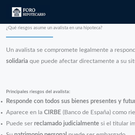
Ir
al
contenido
¿Qué riesgos asume un avalista en una hipoteca?
Un avalista se compromete legalmente a responder
solidaria
que puede afectar directamente a su situ
Principales riesgos del avalista:
Responde con todos sus bienes presentes y futu
Aparece en la
CIRBE
(Banco de España) como rie
Puede ser
reclamado judicialmente
si el titular 
Su
patrimonio personal
puede ser embargado