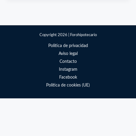
la
tasación
en
una
hipoteca?
Copyright 2026 | Forohipotecario
Politica de privacidad
Aviso legal
Contacto
Instagram
Facebook
Política de cookies (UE)