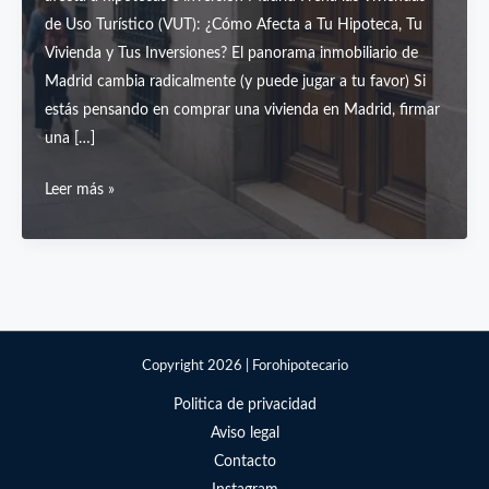
de Uso Turístico (VUT): ¿Cómo Afecta a Tu Hipoteca, Tu
Vivienda y Tus Inversiones? El panorama inmobiliario de
Madrid cambia radicalmente (y puede jugar a tu favor) Si
estás pensando en comprar una vivienda en Madrid, firmar
una […]
Madrid
Leer más »
Frena
las
Viviendas
de
Uso
Turístico
Copyright 2026 | Forohipotecario
(VUT):
Politica de privacidad
¿Cómo
Aviso legal
Afecta
Contacto
a