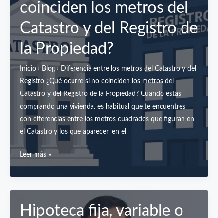
coinciden los metros del
no
esté
Catastro y del Registro de
inscrita
la Propiedad?
en
el
Inicio › Blog › Diferencia entre los metros del Catastro y del
Registro
Registro ¿Qué ocurre si no coinciden los metros del
de
Catastro y del Registro de la Propiedad? Cuando estás
la
comprando una vivienda, es habitual que te encuentres
Propiedad?
con diferencias entre los metros cuadrados que figuran en
el Catastro y los que aparecen en el
¿Qué
Leer más »
ocurre
si
hay
no
Hipoteca fija, variable o
coinciden