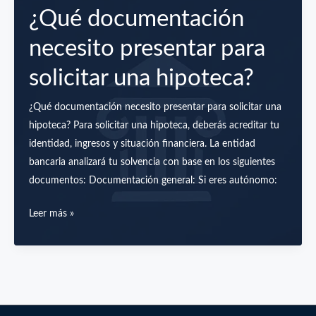
de
¿Qué documentación
forma
necesito presentar para
efectiva
(y
solicitar una hipoteca?
no
dejarte
¿Qué documentación necesito presentar para solicitar una
engañar)
hipoteca? Para solicitar una hipoteca, deberás acreditar tu
identidad, ingresos y situación financiera. La entidad
bancaria analizará tu solvencia con base en los siguientes
documentos: Documentación general: Si eres autónomo:
¿Qué
Leer más »
documentación
necesito
presentar
para
solicitar