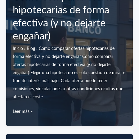
para
hipotecarias de forma
conseguir
mejores
efectiva (y no dejarte
condiciones
engañar)
hipotecarias
Inicio › Blog › Cómo comparar ofertas hipotecarias de
forma efectiva y no dejarte engañar Cómo comparar
ofertas hipotecarias de forma efectiva (y no dejarte
engañar) Elegir una hipoteca no es solo cuestión de mirar el
tipo de interés más bajo. Cada oferta puede tener
comisiones, vinculaciones u otras condiciones ocultas que
afectan el coste
Cómo
Leer más »
comparar
ofertas
hipotecarias