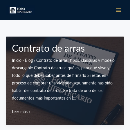
Ir
al
contenido
Contrato de arras
Inicio › Blog › Contrato de arras: tipos, cláusulas y modelo
descargable Contrato de arras: qué es, para qué sirve y
todo lo que debes saber antes de firmarlo Si estás en
proceso de comprar una vivienda, seguramente has oído
hablar del contrato de arras. Se trata de uno de los
documentos más importantes en […]
Contrato
Leer más »
de
arras