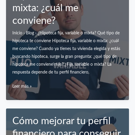
mixta: ¿cuál me
los
metros
conviene?
del
Catastro
Inicio › Blog › ¿Hipoteca fija, variable o mixta? Qué tipo de
y
hipoteca te conviene Hipoteca fija, variable o mixta: ¿cuál
del
me conviene? Cuando ya tienes tu vivienda elegida y estás
Registro
buscando hipoteca, surge la gran pregunta: ¿qué tipo de
de
hipoteca me conviene más? ¿Fija, variable o mixta? La
la
respuesta depende de tu perfil financiero,
Propiedad?
Hipoteca
Leer más »
fija,
variable
o
mixta:
Cómo mejorar tu perfil
¿cuál
financiero para conseguir
me