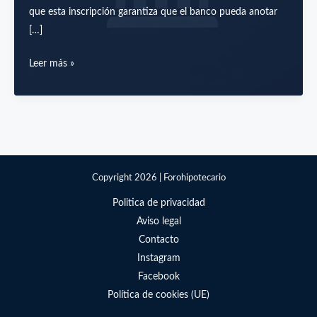
que esta inscripción garantiza que el banco pueda anotar
[…]
¿Se
Leer más »
puede
hipotecar
una
vivienda
que
no
Copyright 2026 | Forohipotecario
esté
Politica de privacidad
inscrita
Aviso legal
en
Contacto
el
Instagram
Registro
Facebook
de
Política de cookies (UE)
la