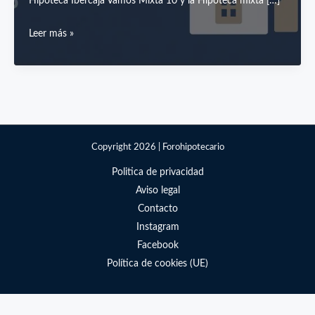
Hipoteca Ibercaja Vamos Mixta 10 y la Hipoteca mixta […]
Análisis
Leer más »
de
hipotecas
mixtas:
Cajamar,
Ibercaja
y
Copyright 2026 | Forohipotecario
Pibank.
Politica de privacidad
Aviso legal
Contacto
Instagram
Facebook
Política de cookies (UE)