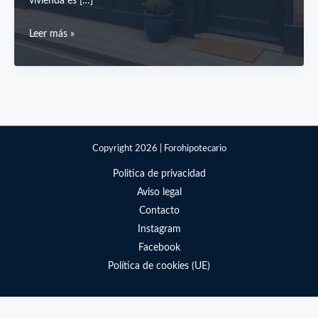
vivienda es […]
Hipotecar
Leer más »
un
local
comercial
como
vivienda
habitual
Copyright 2026 | Forohipotecario
Politica de privacidad
Aviso legal
Contacto
Instagram
Facebook
Política de cookies (UE)