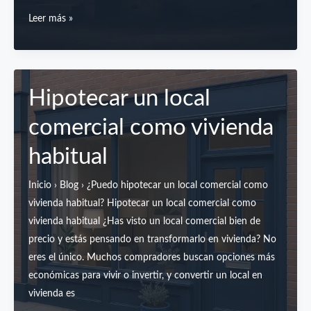
¿Se
Leer más »
puede
hipotecar
una
vivienda
Hipotecar un local
que
comercial como vivienda
no
esté
habitual
inscrita
en
Inicio › Blog › ¿Puedo hipotecar un local comercial como
el
vivienda habitual? Hipotecar un local comercial como
Registro
vivienda habitual ¿Has visto un local comercial bien de
de
precio y estás pensando en transformarlo en vivienda? No
la
eres el único. Muchos compradores buscan opciones más
Propiedad?
económicas para vivir o invertir, y convertir un local en
vivienda es