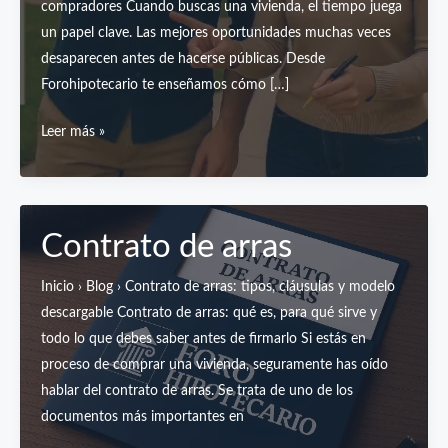
compradores Cuando buscas una vivienda, el tiempo juega
un papel clave. Las mejores oportunidades muchas veces
desaparecen antes de hacerse públicas. Desde
Forohipotecario te enseñamos cómo […]
Cómo
Leer más »
encontrar
una
vivienda
antes
Contrato de arras
de
que
Inicio › Blog › Contrato de arras: tipos, cláusulas y modelo
salga
descargable Contrato de arras: qué es, para qué sirve y
al
todo lo que debes saber antes de firmarlo Si estás en
mercado:
proceso de comprar una vivienda, seguramente has oído
consejos
hablar del contrato de arras. Se trata de uno de los
para
documentos más importantes en
adelantarte