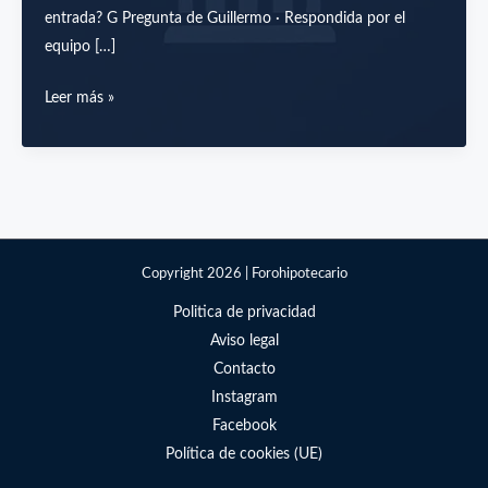
entrada? G Pregunta de Guillermo · Respondida por el
equipo […]
¿Cancelo
Leer más »
el
préstamo
personal
antes
de
pedir
Copyright 2026 | Forohipotecario
la
Politica de privacidad
hipoteca
Aviso legal
o
Contacto
uso
Instagram
el
Facebook
dinero
Política de cookies (UE)
para