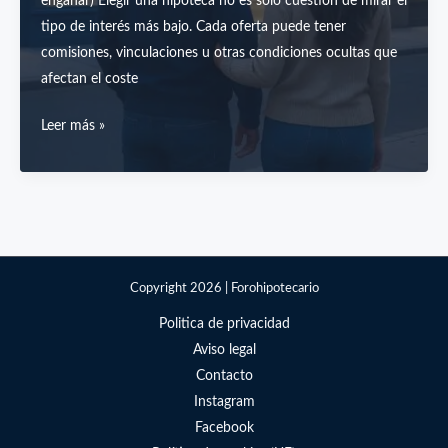
engañar) Elegir una hipoteca no es solo cuestión de mirar el
tipo de interés más bajo. Cada oferta puede tener
comisiones, vinculaciones u otras condiciones ocultas que
afectan el coste
Cómo
Leer más »
comparar
ofertas
hipotecarias
de
forma
efectiva
Copyright 2026 | Forohipotecario
(y
Politica de privacidad
no
Aviso legal
dejarte
Contacto
engañar)
Instagram
Facebook