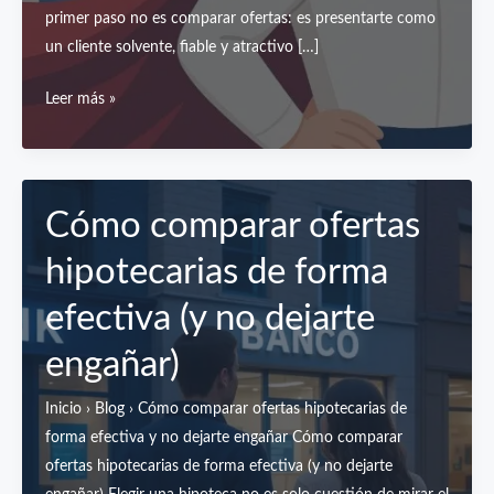
primer paso no es comparar ofertas: es presentarte como
un cliente solvente, fiable y atractivo […]
Cómo
Leer más »
mejorar
tu
perfil
financiero
Cómo comparar ofertas
para
hipotecarias de forma
conseguir
mejores
efectiva (y no dejarte
condiciones
engañar)
hipotecarias
Inicio › Blog › Cómo comparar ofertas hipotecarias de
forma efectiva y no dejarte engañar Cómo comparar
ofertas hipotecarias de forma efectiva (y no dejarte