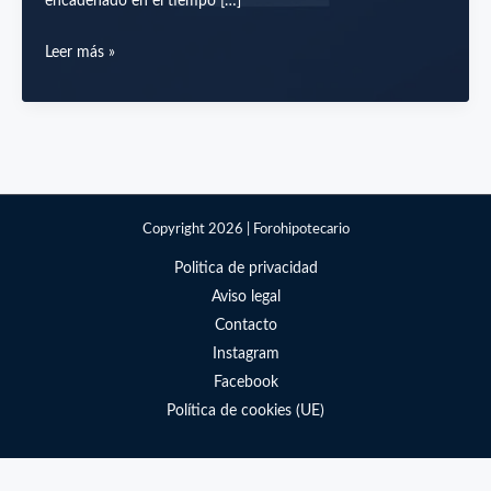
encadenado en el tiempo […]
Tengo
Leer más »
un
contrato
temporal,
¿puedo
pedir
una
Copyright 2026 | Forohipotecario
hipoteca?
Politica de privacidad
Aviso legal
Contacto
Instagram
Facebook
Política de cookies (UE)