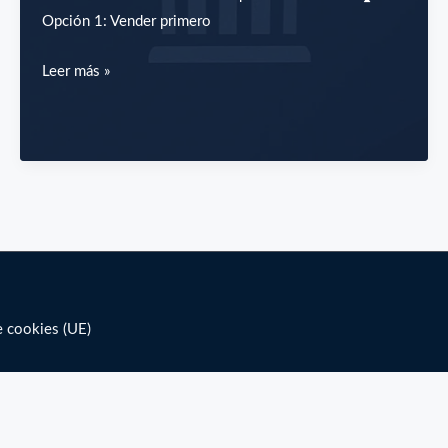
Opción 1: Vender primero
¿Me
Leer más »
interesa
una
hipoteca
puente
o
vender
primero?
e cookies (UE)