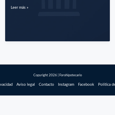
¿Puedo
Leer más »
vender
mi
casa
si
tiene
una
hipoteca?
Copyright 2026 | Forohipotecario
ivacidad
Aviso legal
Contacto
Instagram
Facebook
Política d