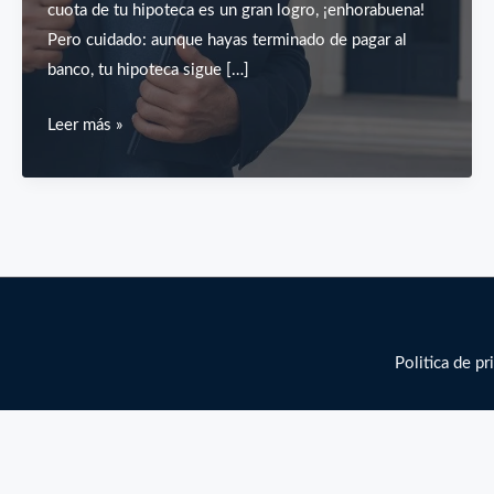
cuota de tu hipoteca es un gran logro, ¡enhorabuena!
Pero cuidado: aunque hayas terminado de pagar al
banco, tu hipoteca sigue […]
¿Ya
Leer más »
has
pagado
tu
hipoteca?
Así
puedes
tramitar
el
Politica de pr
levantamiento
registral
paso
a