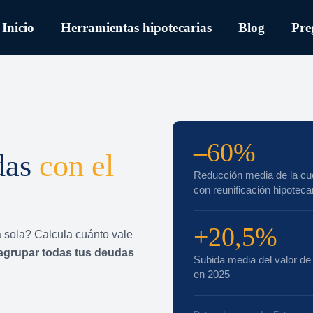
Inicio
Herramientas hipotecarias
Blog
Pre
–60%
das
con el
Reducción media de la cu
con reunificación hipoteca
+20,5%
a sola? Calcula cuánto vale
agrupar todas tus deudas
Subida media del valor de 
en 2025