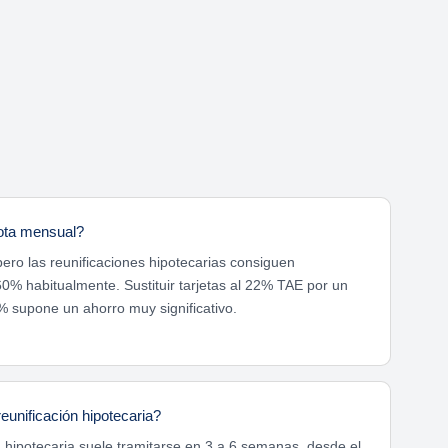
ota mensual?
ero las reunificaciones hipotecarias consiguen
0% habitualmente. Sustituir tarjetas al 22% TAE por un
% supone un ahorro muy significativo.
eunificación hipotecaria?
a hipotecaria suele tramitarse en 3 a 6 semanas, desde el