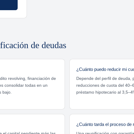
ificación de deudas
¿Cuánto puedo reducir mi cu
ito revolving, financiación de
Depende del perfil de deuda, p
 es consolidar todas en un
reducciones de cuota del 40–6
 bajo.
préstamo hipotecario al 3,5–4
¿Cuánto tarda el proceso de r
 el capital pendiente más las
Una reunificación con garantí