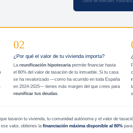
Datos de mercado: Fotocasa &
02
¿Por qué el valor de tu vivienda importa?
La
reunificación hipotecaria
permite financiar hasta
P
n
el 80% del valor de tasación de tu inmueble. Si tu casa
c
se ha revalorizado —como ha ocurrido en toda España
o
en 2024-2025— tienes más margen del que crees para
t
reunificar tus deudas
.
s
que tasaron tu vivienda, tu comunidad autónoma y el valor de tasaci
ese valor, obtienes la
financiación máxima disponible al 80%
para 