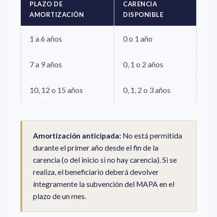
PLAZO DE
CARENCIA
AMORTIZACIÓN
DISPONIBLE
1 a 6 años
0 o 1 año
7 a 9 años
0, 1 o 2 años
10, 12 o 15 años
0, 1, 2 o 3 años
Amortización anticipada:
No está permitida
durante el primer año desde el fin de la
carencia (o del inicio si no hay carencia). Si se
realiza, el beneficiario deberá devolver
íntegramente la subvención del MAPA en el
plazo de un mes.